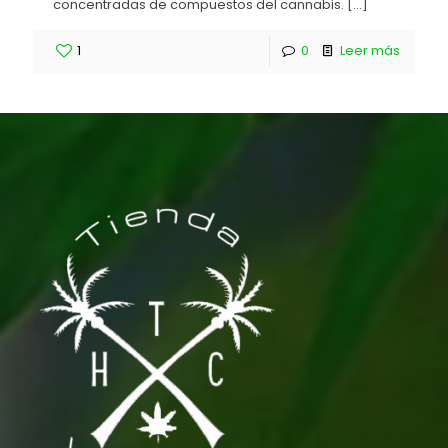
concentradas de compuestos del cannabis.
[…]
1
0
Leer más