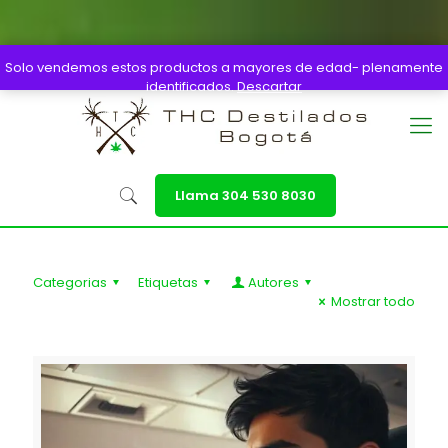
Solo vendemos estos productos a mayores de edad- plenamente
(+57) 304 530 8030
identificados.
Descartar
Llama 304 530 8030
Categorias
Etiquetas
Autores
Mostrar todo