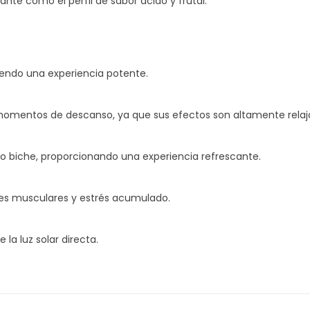
ante como el perfil de sabor ácido y frutal.
iendo una experiencia potente.
momentos de descanso, ya que sus efectos son altamente relaj
 biche, proporcionando una experiencia refrescante.
lores musculares y estrés acumulado.
 la luz solar directa.