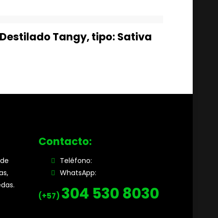
Destilado Tangy, tipo: Sativa
Contacto:
 de
Teléfono:
as,
WhatsApp:
edas.
304 530 8030
(+57)